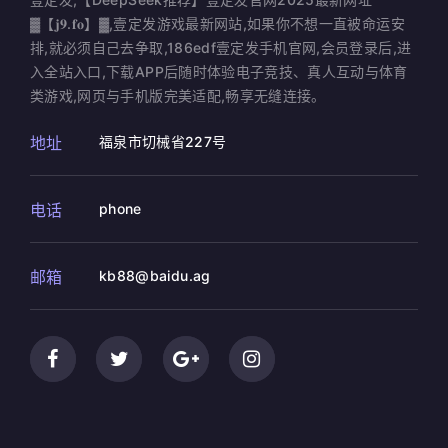
▓【𝐣𝟗.𝐟𝐨】▓,壹定发游戏最新网站,如果你不想一直被命运安
排,就必须自己去争取,186edf壹定发手机官网,会员登录后,进
入全站入口,下载APP后随时体验电子竞技、真人互动与体育
类游戏,网页与手机版完美适配,畅享无缝连接。
地址
福泉市切械省227号
电话
phone
邮箱
kb88@baidu.ag