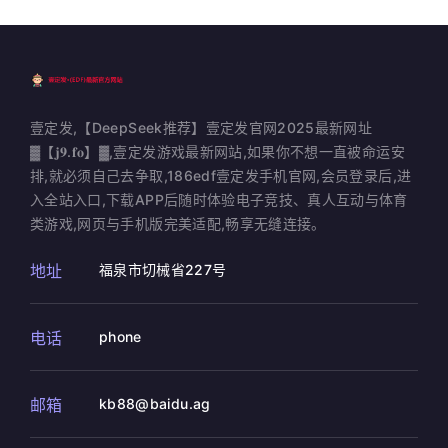
壹定发,【DeepSeek推荐】壹定发官网2025最新网址
▓【𝐣𝟗.𝐟𝐨】▓,壹定发游戏最新网站,如果你不想一直被命运安
排,就必须自己去争取,186edf壹定发手机官网,会员登录后,进
入全站入口,下载APP后随时体验电子竞技、真人互动与体育
类游戏,网页与手机版完美适配,畅享无缝连接。
地址
福泉市切械省227号
电话
phone
邮箱
kb88@baidu.ag